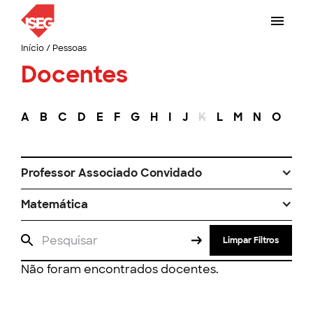
Início
/
Pessoas
Docentes
A
B
C
D
E
F
G
H
I
J
K
L
M
N
O
P
Professor Associado Convidado
Matemática
Limpar Filtros
Não foram encontrados docentes.