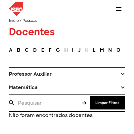
Início
/
Pessoas
Docentes
A
B
C
D
E
F
G
H
I
J
K
L
M
N
O
P
Professor Auxiliar
Matemática
Limpar Filtros
Não foram encontrados docentes.