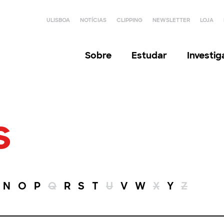
ULISBOA
NOTÍCIAS
CLIPPING
NEWSLETTER
LOJA
Sobre
Estudar
Investi
s
N
O
P
Q
R
S
T
U
V
W
X
Y
Z