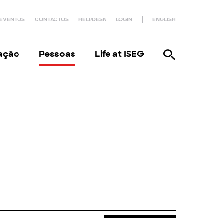
EVENTOS
CONTACTOS
HELPDESK
LOGIN
ENGLISH
gação
Pessoas
Life at ISEG