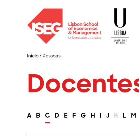
Início
/
Pessoas
Docente
A
B
C
D
E
F
G
H
I
J
K
L
M