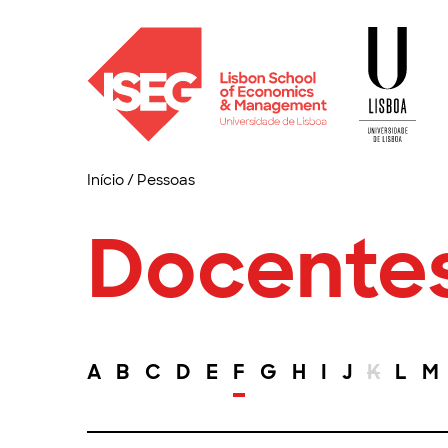
Início
/
Pessoas
Docente
A
B
C
D
E
F
G
H
I
J
K
L
M