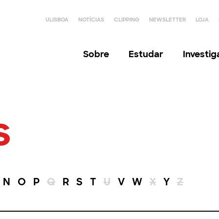
ULISBOA
NOTÍCIAS
CLIPPING
NEWSLETTER
LOJA
Sobre
Estudar
Investi
s
N
O
P
Q
R
S
T
U
V
W
X
Y
Z