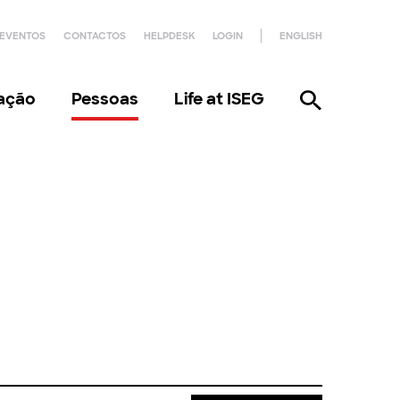
EVENTOS
CONTACTOS
HELPDESK
LOGIN
ENGLISH
gação
Pessoas
Life at ISEG