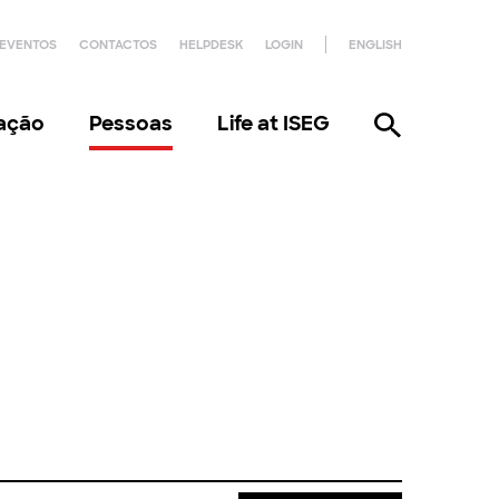
EVENTOS
CONTACTOS
HELPDESK
LOGIN
ENGLISH
gação
Pessoas
Life at ISEG