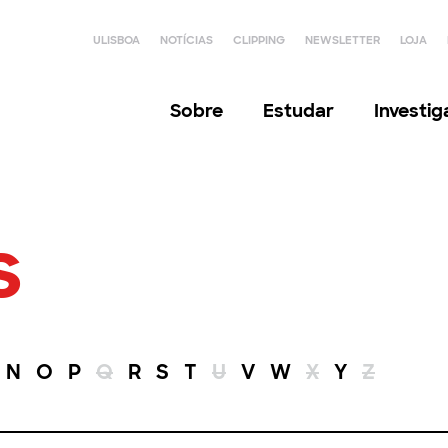
ULISBOA
NOTÍCIAS
CLIPPING
NEWSLETTER
LOJA
Sobre
Estudar
Investi
s
N
O
P
Q
R
S
T
U
V
W
X
Y
Z