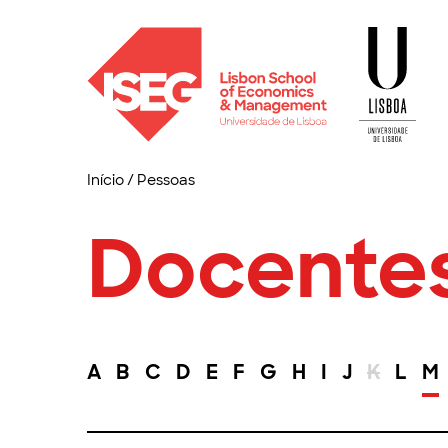
Início
/
Pessoas
Docente
A
B
C
D
E
F
G
H
I
J
K
L
M