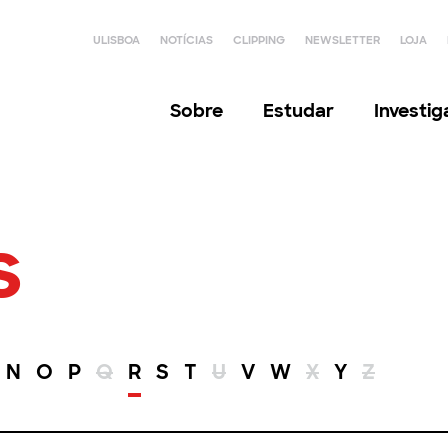
ULISBOA
NOTÍCIAS
CLIPPING
NEWSLETTER
LOJA
Sobre
Estudar
Investi
s
N
O
P
Q
R
S
T
U
V
W
X
Y
Z