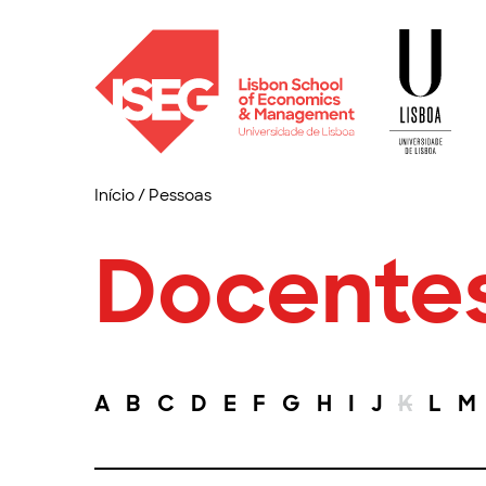
Início
/
Pessoas
Docente
A
B
C
D
E
F
G
H
I
J
K
L
M