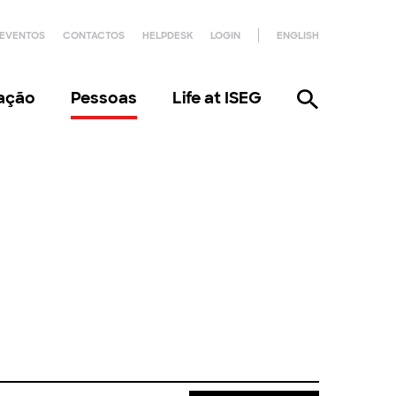
EVENTOS
CONTACTOS
HELPDESK
LOGIN
ENGLISH
gação
Pessoas
Life at ISEG