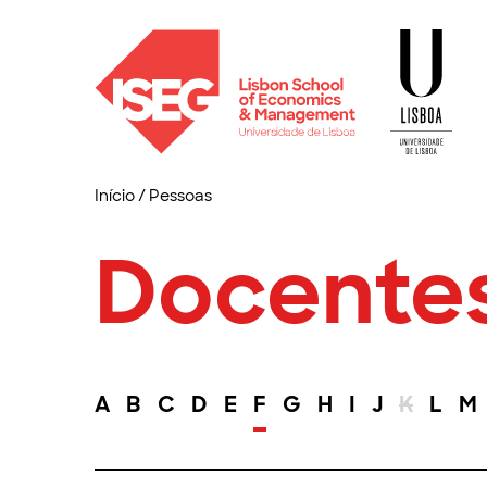
Início
/
Pessoas
Docente
A
B
C
D
E
F
G
H
I
J
K
L
M