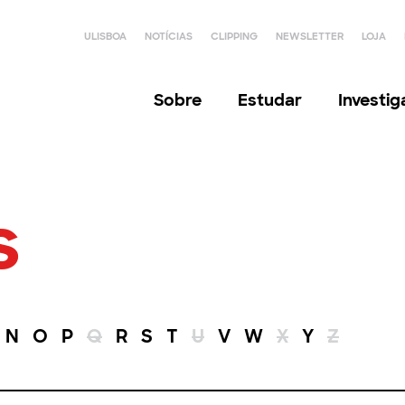
ULISBOA
NOTÍCIAS
CLIPPING
NEWSLETTER
LOJA
Sobre
Estudar
Investi
s
N
O
P
Q
R
S
T
U
V
W
X
Y
Z