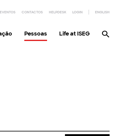
EVENTOS
CONTACTOS
HELPDESK
LOGIN
ENGLISH
gação
Pessoas
Life at ISEG