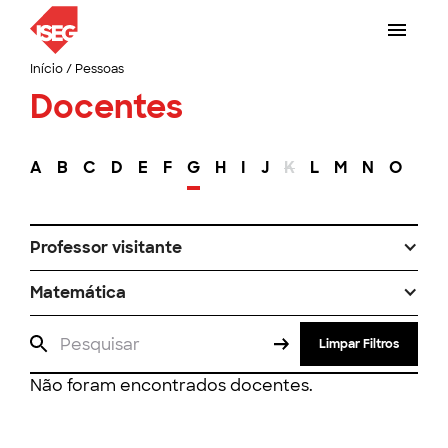
Início
/
Pessoas
Docentes
A
B
C
D
E
F
G
H
I
J
K
L
M
N
O
P
Professor visitante
Matemática
Limpar Filtros
Não foram encontrados docentes.