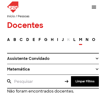
Início
/
Pessoas
Docentes
A
B
C
D
E
F
G
H
I
J
K
L
M
N
O
P
Assistente Convidado
Matemática
Limpar Filtros
Não foram encontrados docentes.