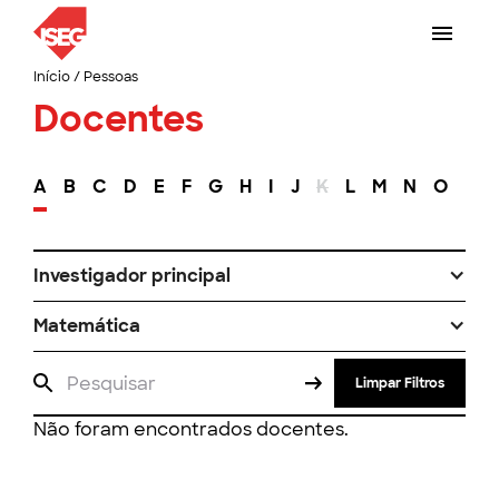
Início
/
Pessoas
Docentes
A
B
C
D
E
F
G
H
I
J
K
L
M
N
O
P
Investigador principal
Matemática
Limpar Filtros
Não foram encontrados docentes.