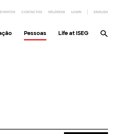
EVENTOS
CONTACTOS
HELPDESK
LOGIN
ENGLISH
gação
Pessoas
Life at ISEG