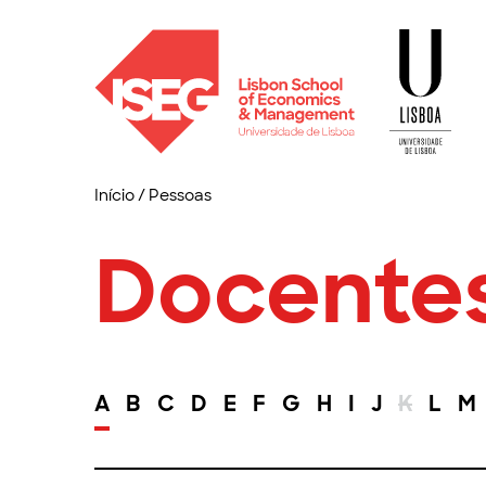
Início
/
Pessoas
Docente
A
B
C
D
E
F
G
H
I
J
K
L
M