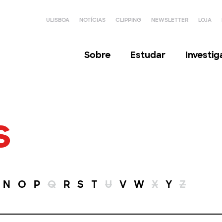
ULISBOA
NOTÍCIAS
CLIPPING
NEWSLETTER
LOJA
Sobre
Estudar
Investi
s
N
O
P
Q
R
S
T
U
V
W
X
Y
Z