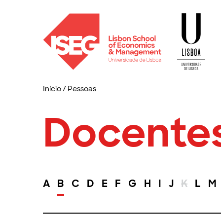
Início
/
Pessoas
Docente
A
B
C
D
E
F
G
H
I
J
K
L
M