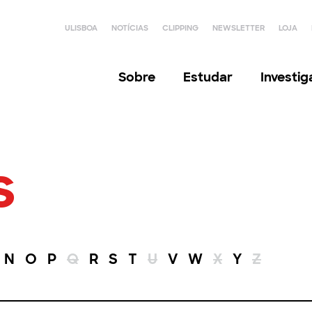
ULISBOA
NOTÍCIAS
CLIPPING
NEWSLETTER
LOJA
Sobre
Estudar
Investi
s
N
O
P
Q
R
S
T
U
V
W
X
Y
Z