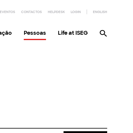
EVENTOS
CONTACTOS
HELPDESK
LOGIN
ENGLISH
gação
Pessoas
Life at ISEG