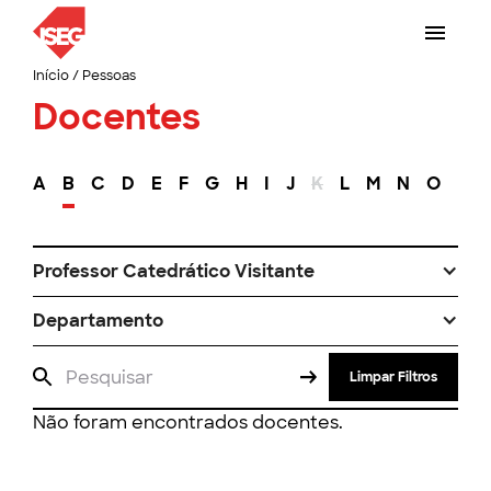
Início
/
Pessoas
Docentes
A
B
C
D
E
F
G
H
I
J
K
L
M
N
O
P
Professor Catedrático Visitante
Departamento
Limpar Filtros
Não foram encontrados docentes.