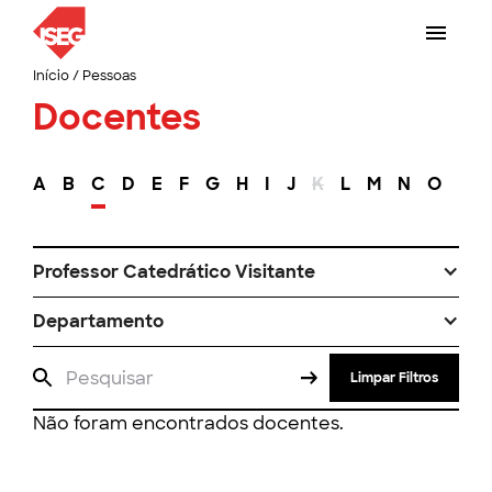
Início
/
Pessoas
Docentes
A
B
C
D
E
F
G
H
I
J
K
L
M
N
O
P
Professor Catedrático Visitante
Departamento
Limpar Filtros
Não foram encontrados docentes.