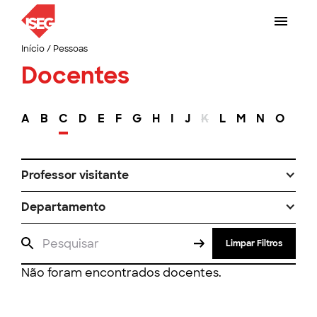
Início
/
Pessoas
Docentes
A
B
C
D
E
F
G
H
I
J
K
L
M
N
O
P
Professor visitante
Departamento
Limpar Filtros
Não foram encontrados docentes.