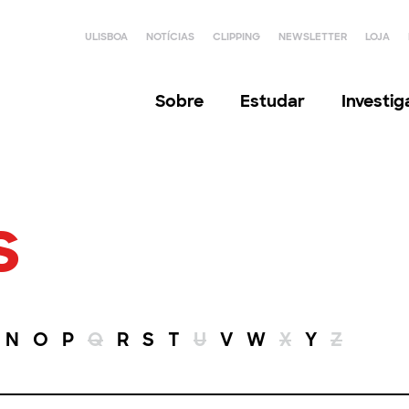
ULISBOA
NOTÍCIAS
CLIPPING
NEWSLETTER
LOJA
Sobre
Estudar
Investi
s
N
O
P
Q
R
S
T
U
V
W
X
Y
Z