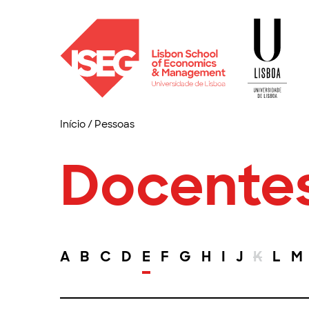
Início
/
Pessoas
Docente
A
B
C
D
E
F
G
H
I
J
K
L
M