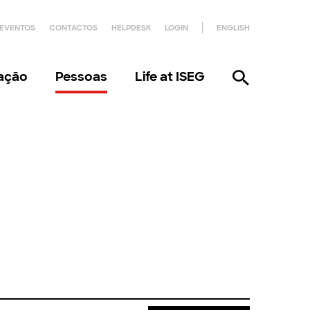
EVENTOS
CONTACTOS
HELPDESK
LOGIN
ENGLISH
gação
Pessoas
Life at ISEG