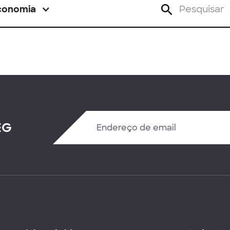
conomia
EG