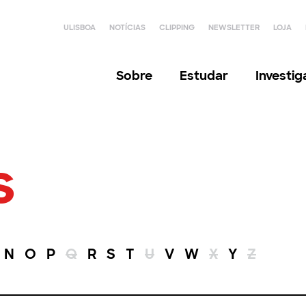
ULISBOA
NOTÍCIAS
CLIPPING
NEWSLETTER
LOJA
Sobre
Estudar
Investi
s
N
O
P
Q
R
S
T
U
V
W
X
Y
Z