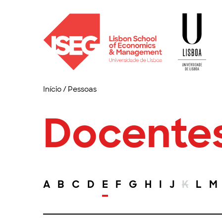
Início
/
Pessoas
Docente
A
B
C
D
E
F
G
H
I
J
K
L
M