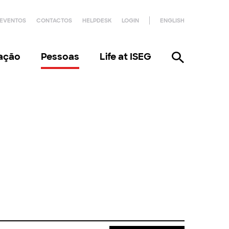
EVENTOS
CONTACTOS
HELPDESK
LOGIN
ENGLISH
gação
Pessoas
Life at ISEG