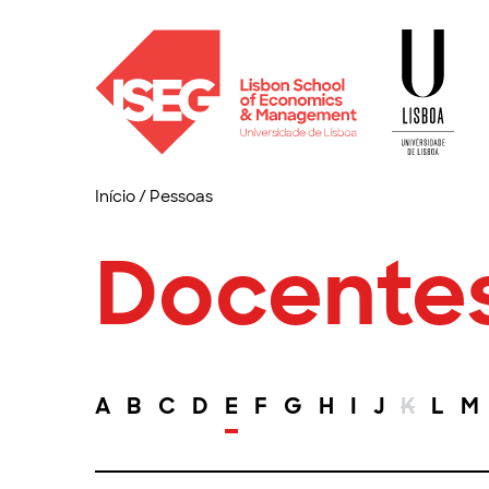
Início
/
Pessoas
Docente
A
B
C
D
E
F
G
H
I
J
K
L
M