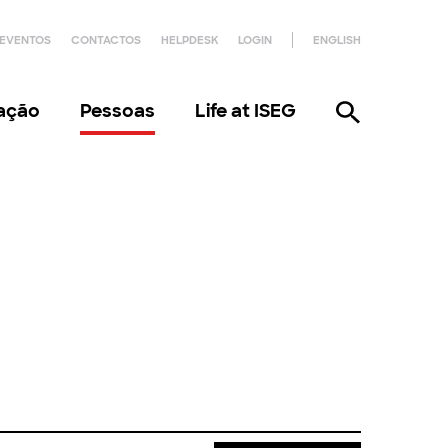
EVENTOS
CONTACTOS
HELPDESK
LOGIN
ENGLISH
gação
Pessoas
Life at ISEG