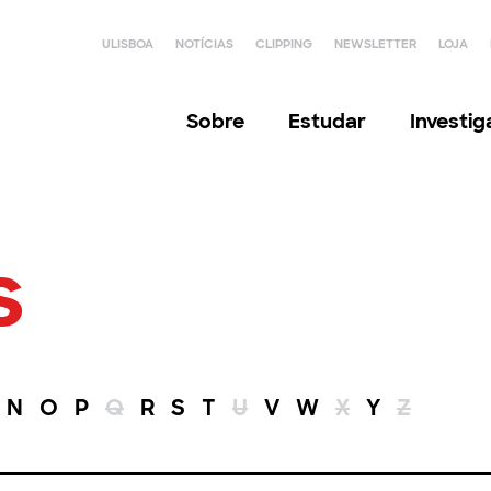
ULISBOA
NOTÍCIAS
CLIPPING
NEWSLETTER
LOJA
Sobre
Estudar
Investi
s
N
O
P
Q
R
S
T
U
V
W
X
Y
Z