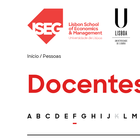
Início
/
Pessoas
Docente
A
B
C
D
E
F
G
H
I
J
K
L
M