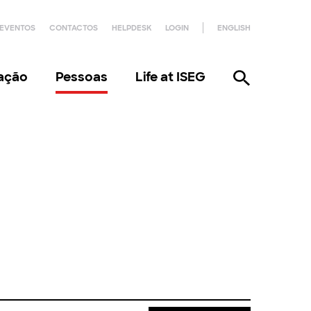
EVENTOS
CONTACTOS
HELPDESK
LOGIN
ENGLISH
gação
Pessoas
Life at ISEG