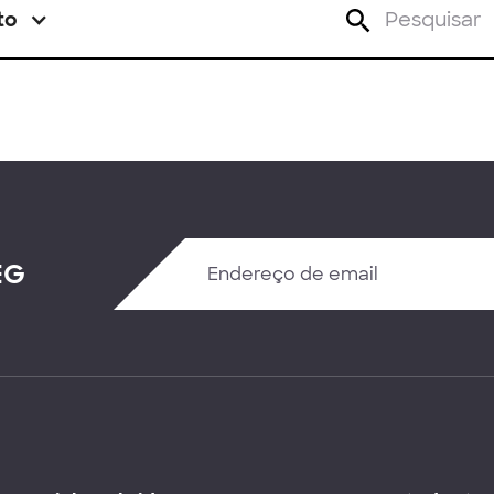
to
EG