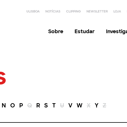
ULISBOA
NOTÍCIAS
CLIPPING
NEWSLETTER
LOJA
Sobre
Estudar
Investi
s
N
O
P
Q
R
S
T
U
V
W
X
Y
Z