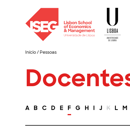
Início
/
Pessoas
Docente
A
B
C
D
E
F
G
H
I
J
K
L
M