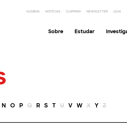
ULISBOA
NOTÍCIAS
CLIPPING
NEWSLETTER
LOJA
Sobre
Estudar
Investi
s
N
O
P
Q
R
S
T
U
V
W
X
Y
Z