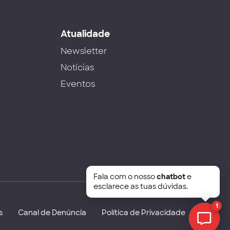
s
Atualidade
Newsletter
Notícias
Eventos
Fala com o nosso
chatbot
e
esclarece as tuas dúvidas.
1
s
Canal de Denúncia
Política de Privacidade
Chat