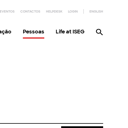
EVENTOS
CONTACTOS
HELPDESK
LOGIN
ENGLISH
gação
Pessoas
Life at ISEG