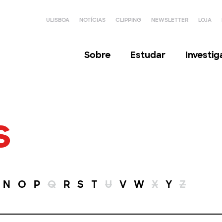
ULISBOA
NOTÍCIAS
CLIPPING
NEWSLETTER
LOJA
Sobre
Estudar
Investi
s
N
O
P
Q
R
S
T
U
V
W
X
Y
Z