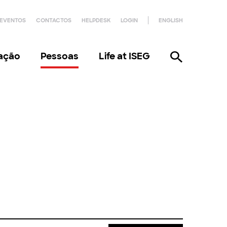
EVENTOS
CONTACTOS
HELPDESK
LOGIN
ENGLISH
gação
Pessoas
Life at ISEG