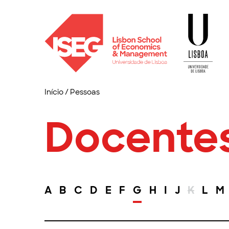
Início
/
Pessoas
Docente
A
B
C
D
E
F
G
H
I
J
K
L
M