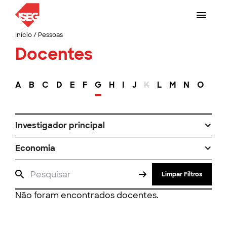
Início
/
Pessoas
Docentes
A
B
C
D
E
F
G
H
I
J
K
L
M
N
O
P
Investigador principal
Economia
Limpar Filtros
Não foram encontrados docentes.