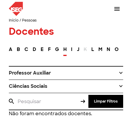
Início
/
Pessoas
Docentes
A
B
C
D
E
F
G
H
I
J
K
L
M
N
O
P
Professor Auxiliar
Ciências Sociais
Limpar Filtros
Não foram encontrados docentes.