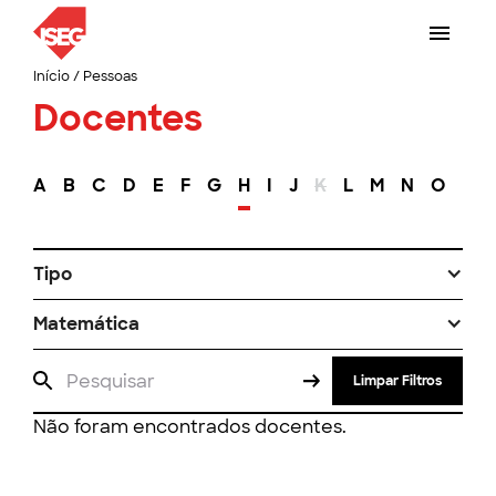
Início
/
Pessoas
Docentes
A
B
C
D
E
F
G
H
I
J
K
L
M
N
O
P
Tipo
Matemática
Limpar Filtros
Não foram encontrados docentes.