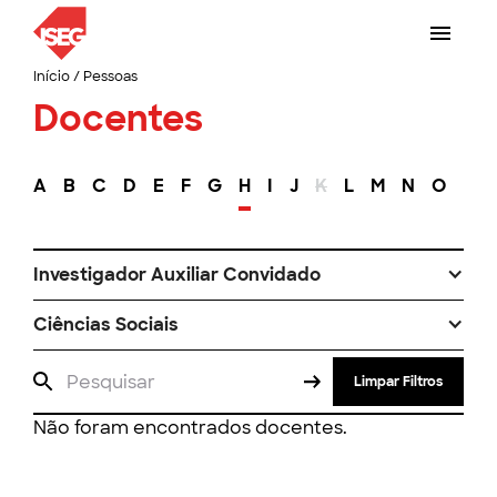
Início
/
Pessoas
Docentes
A
B
C
D
E
F
G
H
I
J
K
L
M
N
O
P
Investigador Auxiliar Convidado
Ciências Sociais
Limpar Filtros
Não foram encontrados docentes.