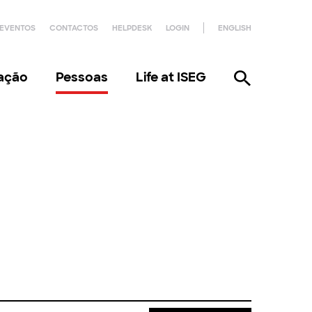
EVENTOS
CONTACTOS
HELPDESK
LOGIN
ENGLISH
gação
Pessoas
Life at ISEG