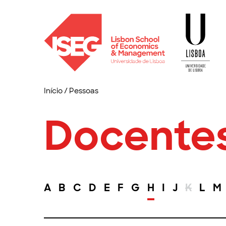
Início
/
Pessoas
Docente
A
B
C
D
E
F
G
H
I
J
K
L
M