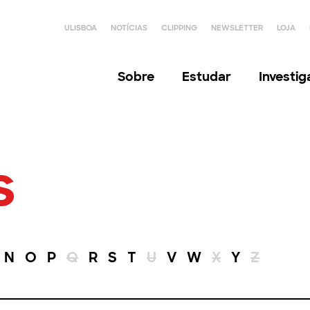
ULISBOA
NOTÍCIAS
CLIPPING
NEWSLETTER
LOJA
Sobre
Estudar
Investi
s
N
O
P
Q
R
S
T
U
V
W
X
Y
Z