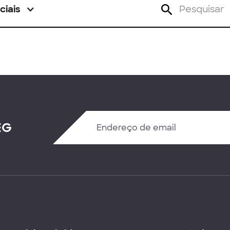
ciais
EG