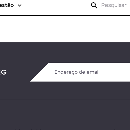
estão
EG