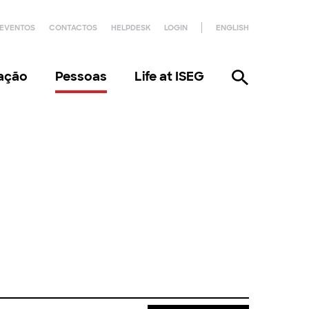
EVENTOS
CONTACTOS
HELPDESK
LOGIN
ENGLISH
gação
Pessoas
Life at ISEG