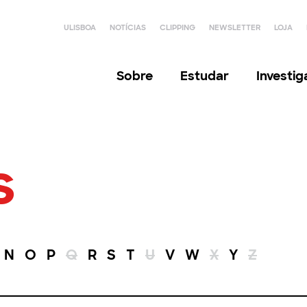
ULISBOA
NOTÍCIAS
CLIPPING
NEWSLETTER
LOJA
Sobre
Estudar
Investi
s
N
O
P
Q
R
S
T
U
V
W
X
Y
Z