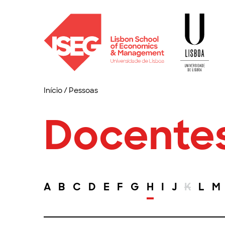
Início
/
Pessoas
Docente
A
B
C
D
E
F
G
H
I
J
K
L
M