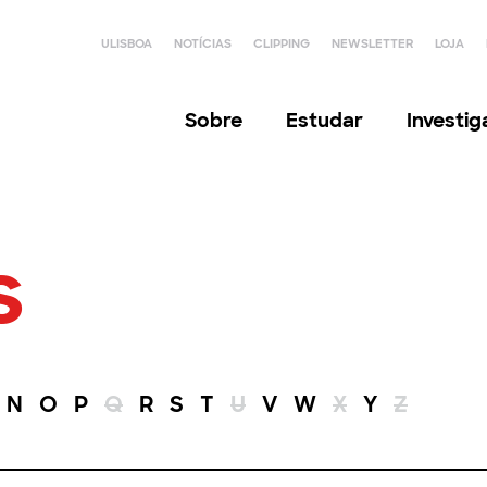
ULISBOA
NOTÍCIAS
CLIPPING
NEWSLETTER
LOJA
Sobre
Estudar
Investi
s
N
O
P
Q
R
S
T
U
V
W
X
Y
Z