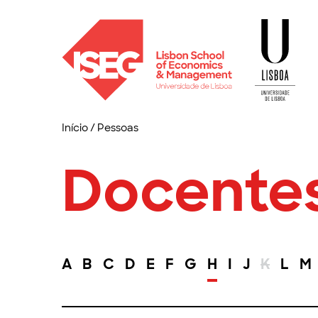
Início
/
Pessoas
Docente
A
B
C
D
E
F
G
H
I
J
K
L
M