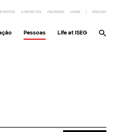
EVENTOS
CONTACTOS
HELPDESK
LOGIN
ENGLISH
gação
Pessoas
Life at ISEG