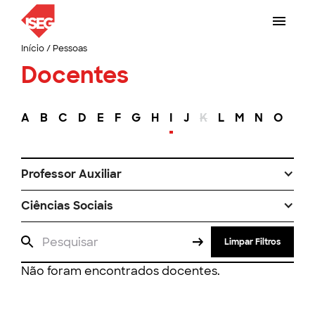
Início
/
Pessoas
Docentes
A
B
C
D
E
F
G
H
I
J
K
L
M
N
O
P
Professor Auxiliar
Ciências Sociais
Limpar Filtros
Não foram encontrados docentes.