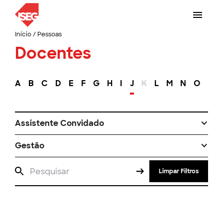
Início
/
Pessoas
Docentes
A
B
C
D
E
F
G
H
I
J
K
L
M
N
O
P
Assistente Convidado
Gestão
Limpar Filtros