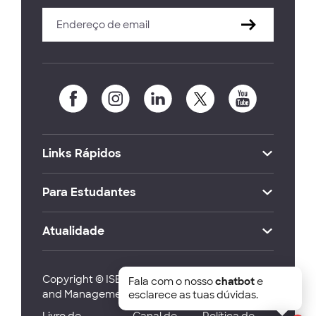
Links Rápidos
Para Estudantes
Atualidade
Copyright © ISEG Lisbon School of Economics
Fala com o nosso
chatbot
e
and Management 2026
esclarece as tuas dúvidas.