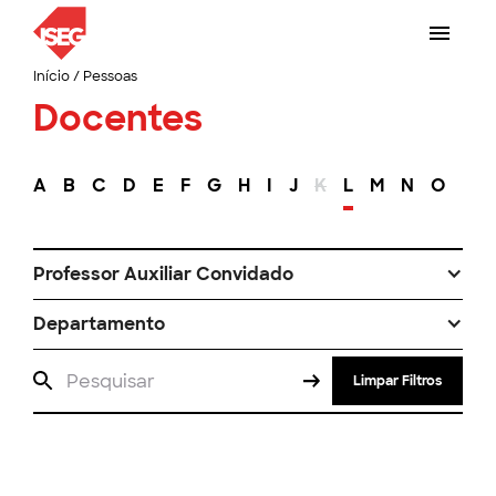
Início
/
Pessoas
Docentes
A
B
C
D
E
F
G
H
I
J
K
L
M
N
O
P
Professor Auxiliar Convidado
Departamento
Limpar Filtros