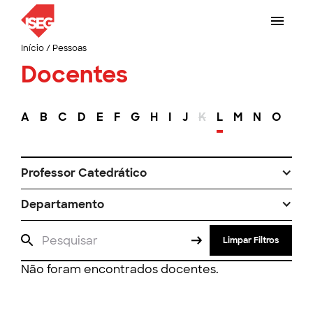
Início
/
Pessoas
Docentes
A
B
C
D
E
F
G
H
I
J
K
L
M
N
O
P
Professor Catedrático
Departamento
Limpar Filtros
Não foram encontrados docentes.