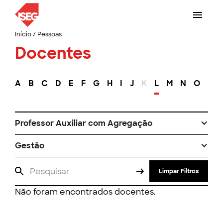
Início
/
Pessoas
Docentes
A
B
C
D
E
F
G
H
I
J
K
L
M
N
O
P
Professor Auxiliar com Agregação
Gestão
Limpar Filtros
Não foram encontrados docentes.