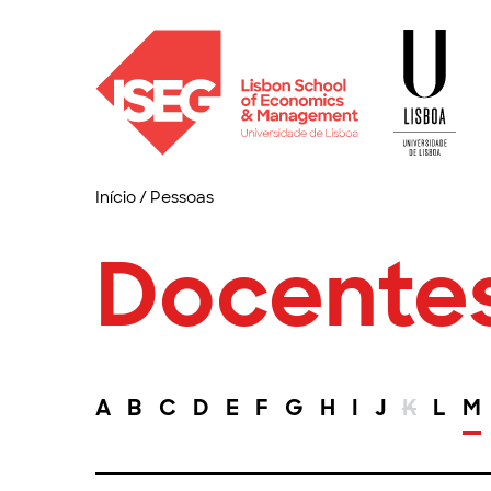
Início
/
Pessoas
Docente
A
B
C
D
E
F
G
H
I
J
K
L
M