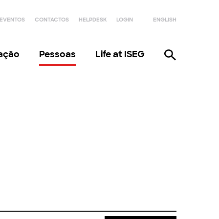
EVENTOS
CONTACTOS
HELPDESK
LOGIN
ENGLISH
gação
Pessoas
Life at ISEG