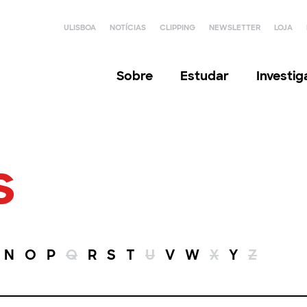
ULISBOA
NOTÍCIAS
CLIPPING
NEWSLETTER
LOJA
Sobre
Estudar
Investi
s
N
O
P
Q
R
S
T
U
V
W
X
Y
Z