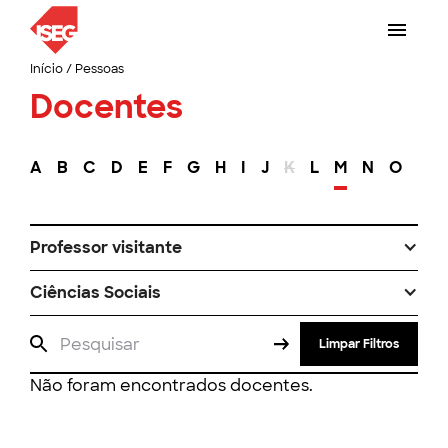
Início
/
Pessoas
Docentes
A
B
C
D
E
F
G
H
I
J
K
L
M
N
O
P
Professor visitante
Ciências Sociais
Limpar Filtros
Não foram encontrados docentes.