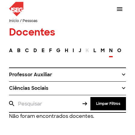
Início
/
Pessoas
Docentes
A
B
C
D
E
F
G
H
I
J
K
L
M
N
O
P
Professor Auxiliar
Ciências Sociais
Limpar Filtros
Não foram encontrados docentes.