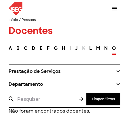
Início
/
Pessoas
Docentes
A
B
C
D
E
F
G
H
I
J
K
L
M
N
O
P
Prestação de Serviços
Departamento
Limpar Filtros
Não foram encontrados docentes.