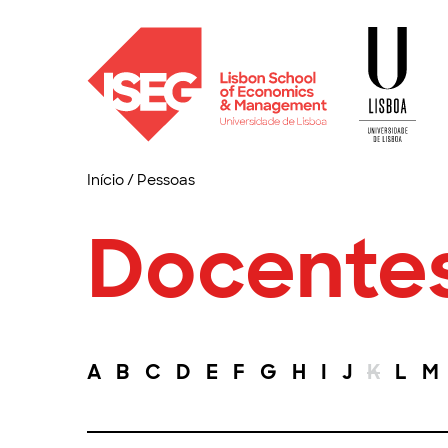
Início
/
Pessoas
Docente
A
B
C
D
E
F
G
H
I
J
K
L
M