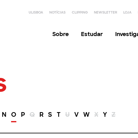
ULISBOA
NOTÍCIAS
CLIPPING
NEWSLETTER
LOJA
Sobre
Estudar
Investi
s
N
O
P
Q
R
S
T
U
V
W
X
Y
Z