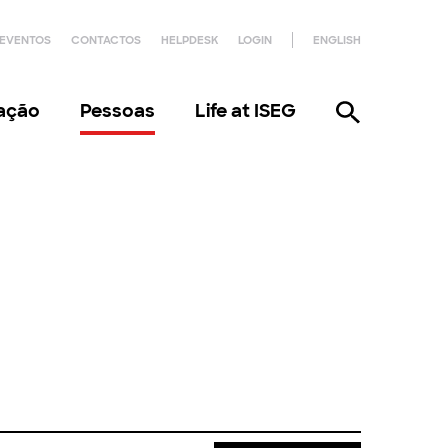
EVENTOS
CONTACTOS
HELPDESK
LOGIN
ENGLISH
gação
Pessoas
Life at ISEG