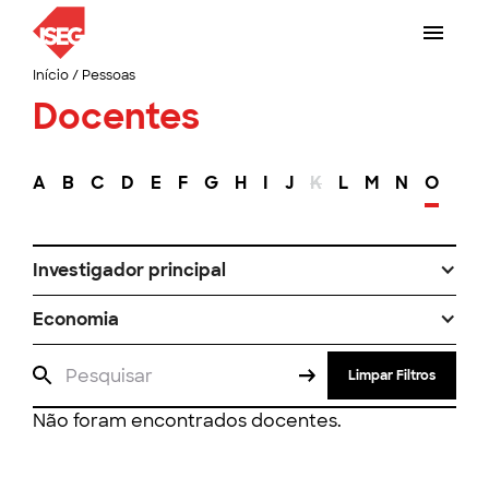
Início
/
Pessoas
Docentes
A
B
C
D
E
F
G
H
I
J
K
L
M
N
O
P
Investigador principal
Economia
Limpar Filtros
Não foram encontrados docentes.