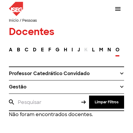
Início
/
Pessoas
Docentes
A
B
C
D
E
F
G
H
I
J
K
L
M
N
O
P
Professor Catedrático Convidado
Gestão
Limpar Filtros
Não foram encontrados docentes.