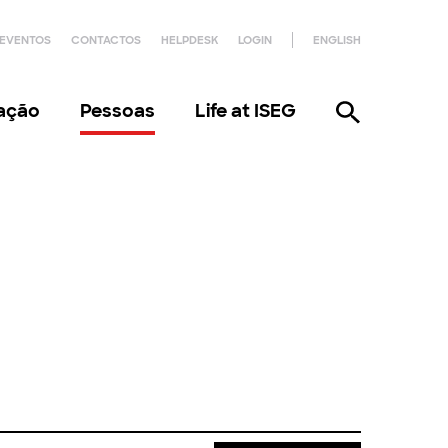
EVENTOS
CONTACTOS
HELPDESK
LOGIN
ENGLISH
gação
Pessoas
Life at ISEG