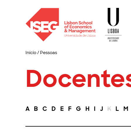
Início
/
Pessoas
Docente
A
B
C
D
E
F
G
H
I
J
K
L
M