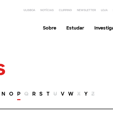
ULISBOA
NOTÍCIAS
CLIPPING
NEWSLETTER
LOJA
Sobre
Estudar
Investi
s
N
O
P
Q
R
S
T
U
V
W
X
Y
Z