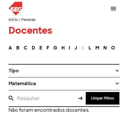
Início
/
Pessoas
Docentes
A
B
C
D
E
F
G
H
I
J
K
L
M
N
O
P
Tipo
Matemática
Limpar Filtros
Não foram encontrados docentes.