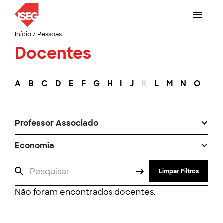
Início
/
Pessoas
Docentes
A
B
C
D
E
F
G
H
I
J
K
L
M
N
O
P
Professor Associado
Economia
Limpar Filtros
Não foram encontrados docentes.