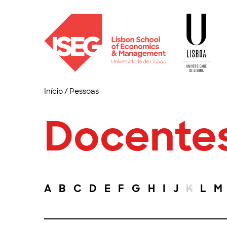
Início
/
Pessoas
Docente
A
B
C
D
E
F
G
H
I
J
K
L
M