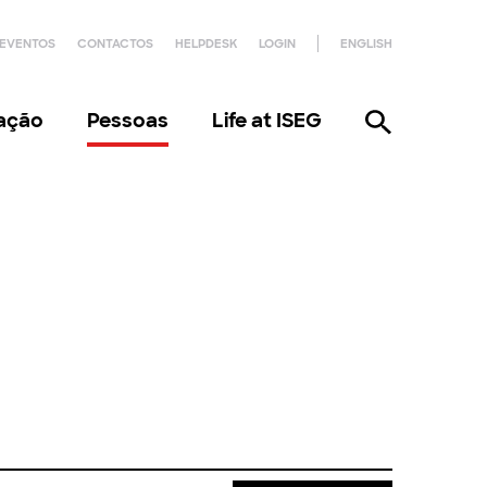
EVENTOS
CONTACTOS
HELPDESK
LOGIN
ENGLISH
gação
Pessoas
Life at ISEG