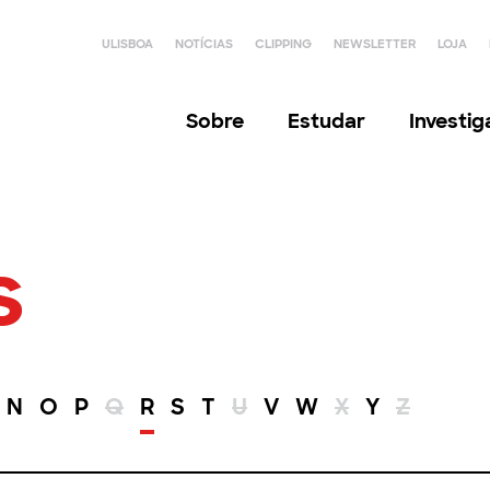
ULISBOA
NOTÍCIAS
CLIPPING
NEWSLETTER
LOJA
Sobre
Estudar
Investi
s
N
O
P
Q
R
S
T
U
V
W
X
Y
Z