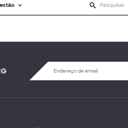
estão
EG