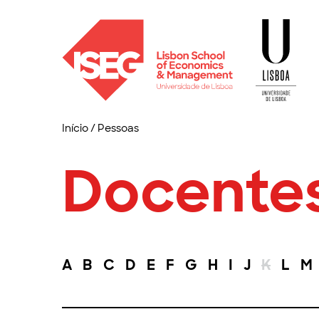
Início
/
Pessoas
Docente
A
B
C
D
E
F
G
H
I
J
K
L
M