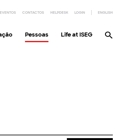
EVENTOS
CONTACTOS
HELPDESK
LOGIN
ENGLISH
gação
Pessoas
Life at ISEG