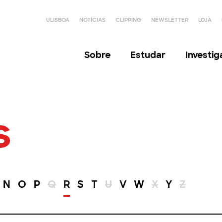
ULISBOA
NOTÍCIAS
CLIPPING
NEWSLETTER
LOJA
Sobre
Estudar
Investi
s
N
O
P
Q
R
S
T
U
V
W
X
Y
Z