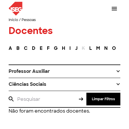
Início
/
Pessoas
Docentes
A
B
C
D
E
F
G
H
I
J
K
L
M
N
O
P
Professor Auxiliar
Ciências Sociais
Limpar Filtros
Não foram encontrados docentes.