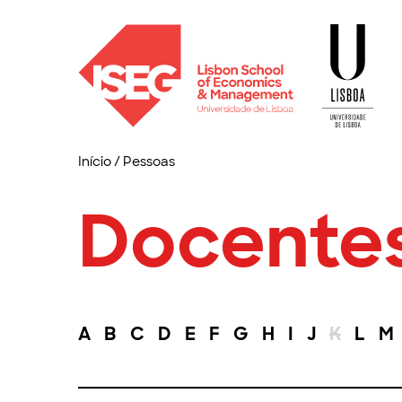
Início
/
Pessoas
Docente
A
B
C
D
E
F
G
H
I
J
K
L
M