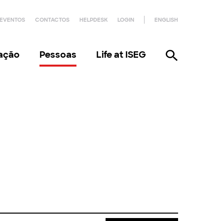
EVENTOS
CONTACTOS
HELPDESK
LOGIN
ENGLISH
gação
Pessoas
Life at ISEG