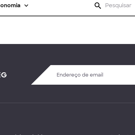
conomia
EG