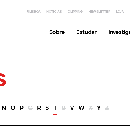
ULISBOA
NOTÍCIAS
CLIPPING
NEWSLETTER
LOJA
Sobre
Estudar
Investi
s
N
O
P
Q
R
S
T
U
V
W
X
Y
Z