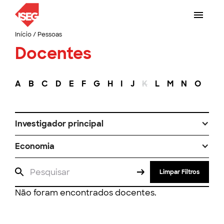
Início
/
Pessoas
Docentes
A
B
C
D
E
F
G
H
I
J
K
L
M
N
O
P
Investigador principal
Economia
Limpar Filtros
Não foram encontrados docentes.