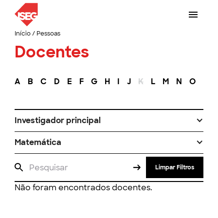
Início
/
Pessoas
Docentes
A
B
C
D
E
F
G
H
I
J
K
L
M
N
O
P
Investigador principal
Matemática
Limpar Filtros
Não foram encontrados docentes.