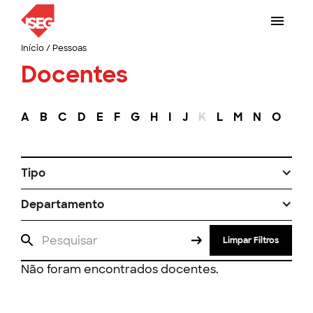
Início
/
Pessoas
Docentes
A
B
C
D
E
F
G
H
I
J
K
L
M
N
O
P
Tipo
Departamento
Limpar Filtros
Não foram encontrados docentes.